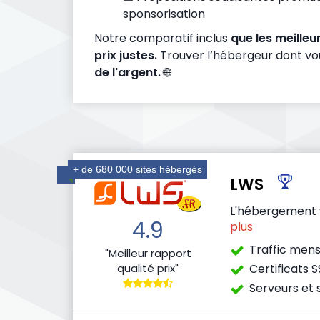
sponsorisation
Notre comparatif inclus
que les meilleu
prix justes.
Trouver l’hébergeur dont vo
de l'argent.
🌐
+ de 680 000 sites hébergés
LWS
L'hébergement 
4.9
plus
Traffic mensu
"Meilleur rapport
qualité prix"
Certificats S
Serveurs et 