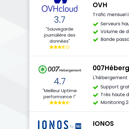
OVH
Trafic mensuel i
3.7
Serveurs ha
"Sauvegarde
Volume de do
journalière des
Bande passa
données"
007Héber
L'hébergement e
4.7
Support grat
"Meilleur Uptime
Très haute di
performance !"
Monitoring 
IONOS