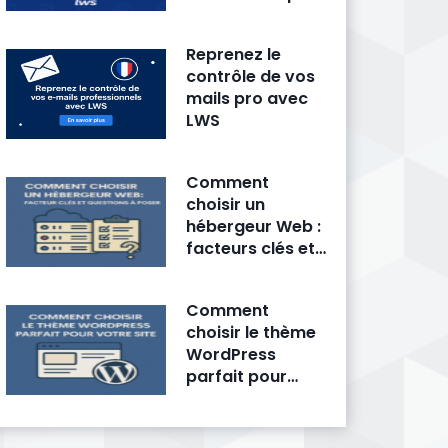
fait trembler la
concurrence
Reprenez le
contrôle de vos
mails pro avec
LWS
Comment
choisir un
hébergeur Web :
facteurs clés et
questions à
poser
Comment
choisir le thème
WordPress
parfait pour
votre site ?