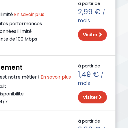
à partir de
2,99 €
/
llimité
En savoir plus
mois
utes performances
nnées illimité
Visiter
nte de 100 Mbps
à partir de
gement
1,49 €
/
st notre métier !
En savoir plus
mois
uit
sponibilité
Visiter
24/7
à partir de