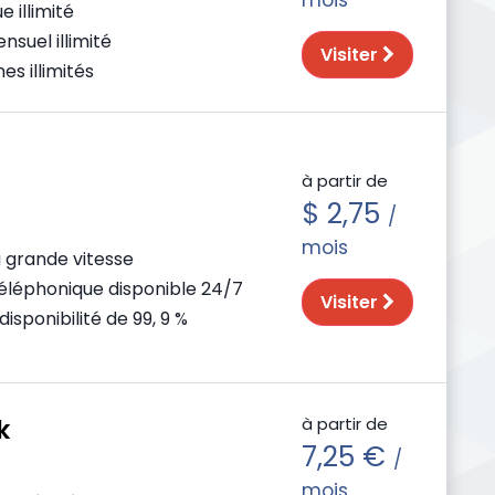
 illimité
nsuel illimité
Visiter
s illimités
à partir de
$ 2,75
/
mois
 grande vitesse
éléphonique disponible 24/7
Visiter
isponibilité de 99, 9 %
à partir de
k
7,25 €
/
mois