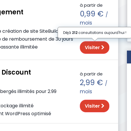
à partir de
gement
0,99 €
/
mois
e création de site SiteBuilder pro
Déjà
212
consultations aujourd'hui !
e de remboursement de 30 jours
ssante illimitée
Visiter
 Discount
à partir de
2,99 €
/
bergés illimités pour 2.99
mois
ockage illimité
Visiter
t WordPress optimisé