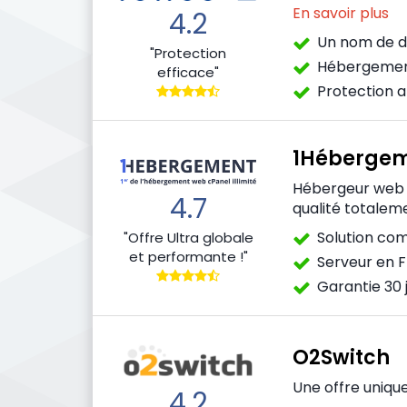
En savoir plus
4.2
Un nom de d
"Protection
Hébergemen
efficace"
Protection 
1Héberge
Hébergeur web l
4.7
qualité totalem
Solution co
"Offre Ultra globale
et performante !"
Serveur en 
Garantie 30 
O2Switch
Une offre unique
4.2