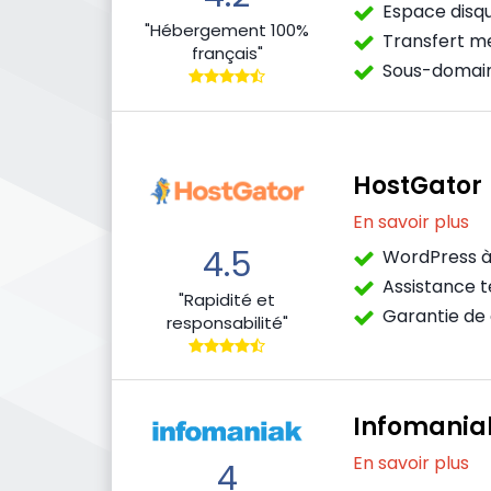
Espace disque
"Hébergement 100%
Transfert me
français"
Sous-domaine
HostGator
En savoir plus
4.5
WordPress à
Assistance t
"Rapidité et
Garantie de d
responsabilité"
Infomania
En savoir plus
4