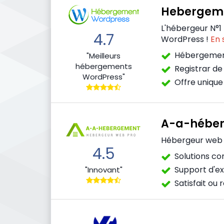
Hebergeme
L'hébergeur N°1
4.7
WordPress !
En 
Hébergemen
"Meilleurs
hébergements
Registrar d
WordPress"
Offre unique
A-a-hébe
Hébergeur web
4.5
Solutions c
Support d'e
"Innovant"
Satisfait ou