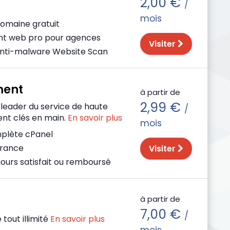
2,00 €
/
mois
omaine gratuit
t web pro pour agences
Visiter
anti-malware Website Scan
ment
à partir de
2,99 €
eader du service de haute
/
ent clés en main.
En savoir plus
mois
mplète cPanel
France
Visiter
jours satisfait ou remboursé
à partir de
7,00 €
/
 tout illimité
En savoir plus
mois