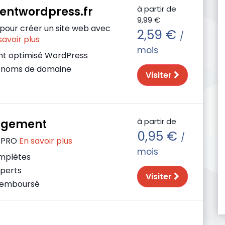
à partir de
ntwordpress.fr
9,99 €
 pour créer un site web avec
2,59 €
/
savoir plus
mois
t optimisé WordPress
e noms de domaine
Visiter
à partir de
rgement
0,95 €
/
 PRO
En savoir plus
mois
omplètes
xperts
Visiter
 remboursé