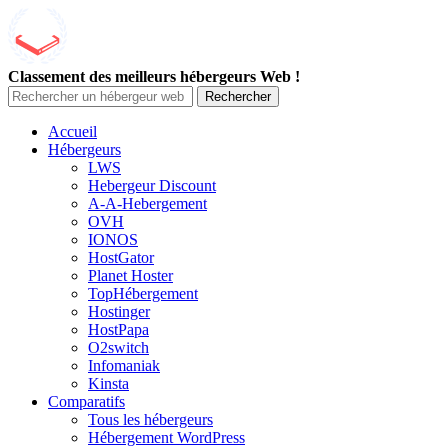
Classement des meilleurs hébergeurs Web !
Rechercher
Accueil
Hébergeurs
LWS
Hebergeur Discount
A-A-Hebergement
OVH
IONOS
HostGator
Planet Hoster
TopHébergement
Hostinger
HostPapa
O2switch
Infomaniak
Kinsta
Comparatifs
Tous les hébergeurs
Hébergement WordPress