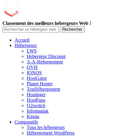
Classement des meilleurs hébergeurs Web !
Rechercher
Accueil
Hébergeurs
LWS
Hebergeur Discount
A-A-Hebergement
OVH
IONOS
HostGator
Planet Hoster
TopHébergement
Hostinger
HostPapa
O2switch
Infomaniak
Kinsta
Comparatifs
Tous les hébergeurs
Hébergement WordPress