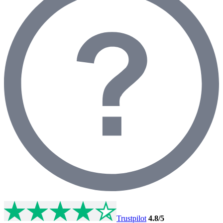
Trustpilot
4.8
/5