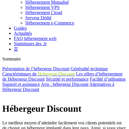
Hébergement Mutualisé
Hébergement VPS
Hébergement Cloud
Serveur Dédié
Hébergement e-Commerce
Guides
Actualités
FAQ hébergement web
Statistiques des .fr
☰
Sommaire
Présentation de l’hébergeur Discount
Généralité technique
Caractéristiques de
Hebergeur-Discount
Les offres d’hébergement
de Hébergeur Discount
Sécurité et performance
Facilité d’utilisation
Support et assistance
Avis : hébergeur Discount
Alternatives à
Hébergeur Discount
Hébergeur Discount
Le meilleur moyen d’atteindre facilement vos clients potentiels est
de choisir un hébergeur implanté dans leur pays. Ainsi, si vous visez