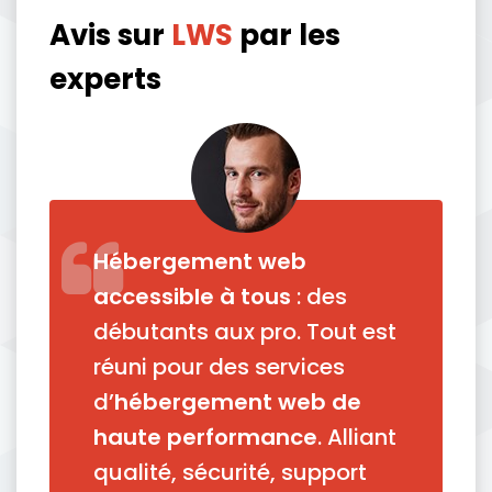
Avis sur
LWS
par les
experts
Hébergement web
accessible à tous
: des
débutants aux pro. Tout est
réuni pour des services
d’
hébergement web de
haute performance
. Alliant
qualité, sécurité, support