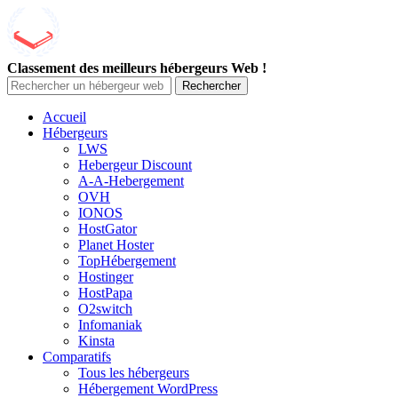
Classement des meilleurs hébergeurs Web !
Rechercher
Accueil
Hébergeurs
LWS
Hebergeur Discount
A-A-Hebergement
OVH
IONOS
HostGator
Planet Hoster
TopHébergement
Hostinger
HostPapa
O2switch
Infomaniak
Kinsta
Comparatifs
Tous les hébergeurs
Hébergement WordPress