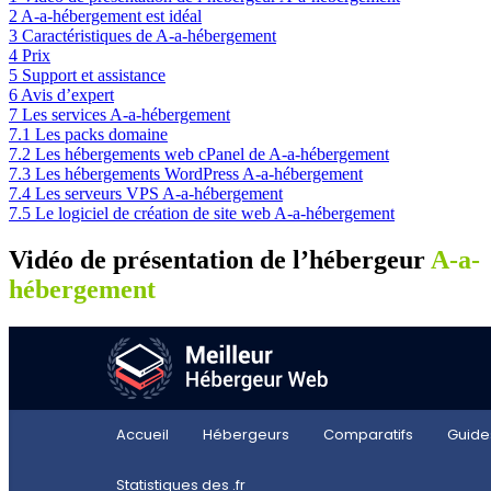
2
A-a-hébergement est idéal
3
Caractéristiques de A-a-hébergement
4
Prix
5
Support et assistance
6
Avis d’expert
7
Les services A-a-hébergement
7.1
Les packs domaine
7.2
Les hébergements web cPanel de A-a-hébergement
7.3
Les hébergements WordPress A-a-hébergement
7.4
Les serveurs VPS A-a-hébergement
7.5
Le logiciel de création de site web A-a-hébergement
Vidéo de présentation de l’hébergeur
A-a-
hébergement