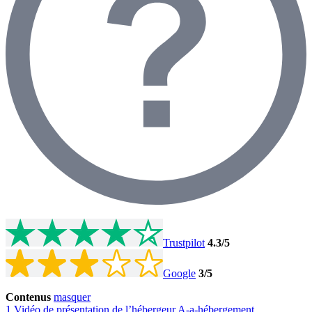
Trustpilot
4.3
/5
Google
3
/5
Contenus
masquer
1
Vidéo de présentation de l’hébergeur A-a-hébergement