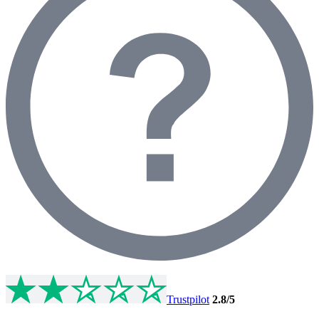
Trustpilot
2.8
/5