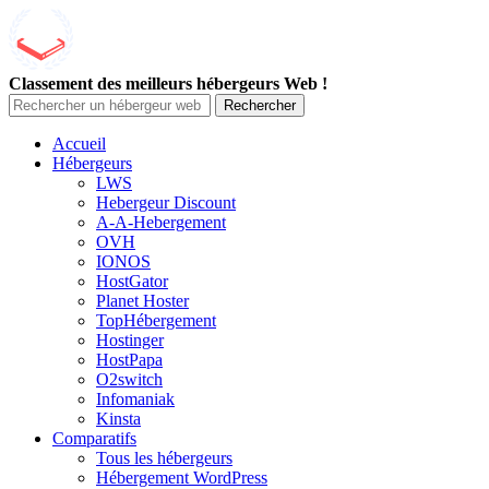
Classement des meilleurs hébergeurs Web !
Rechercher
Accueil
Hébergeurs
LWS
Hebergeur Discount
A-A-Hebergement
OVH
IONOS
HostGator
Planet Hoster
TopHébergement
Hostinger
HostPapa
O2switch
Infomaniak
Kinsta
Comparatifs
Tous les hébergeurs
Hébergement WordPress