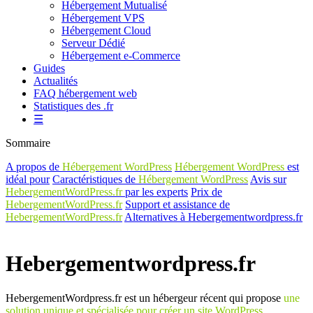
Hébergement Mutualisé
Hébergement VPS
Hébergement Cloud
Serveur Dédié
Hébergement e-Commerce
Guides
Actualités
FAQ hébergement web
Statistiques des .fr
☰
Sommaire
A propos de
Hébergement WordPress
Hébergement WordPress
est
idéal pour
Caractéristiques de
Hébergement WordPress
Avis sur
HebergementWordPress.fr
par les experts
Prix de
HebergementWordPress.fr
Support et assistance de
HebergementWordPress.fr
Alternatives à Hebergementwordpress.fr
Hebergementwordpress.fr
HebergementWordpress.fr est un hébergeur récent qui propose
une
solution unique et spécialisée pour créer un site WordPress
.