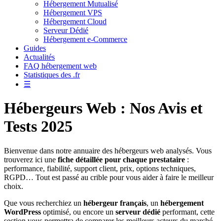
Hébergement Mutualisé
Hébergement VPS
Hébergement Cloud
Serveur Dédié
Hébergement e-Commerce
Guides
Actualités
FAQ hébergement web
Statistiques des .fr
☰
Hébergeurs Web : Nos Avis et
Tests 2025
Bienvenue dans notre annuaire des hébergeurs web analysés. Vous
trouverez ici une
fiche détaillée pour chaque prestataire
:
performance, fiabilité, support client, prix, options techniques,
RGPD… Tout est passé au crible pour vous aider à faire le meilleur
choix.
Que vous recherchiez un
hébergeur français
, un
hébergement
WordPress
optimisé, ou encore un
serveur dédié
performant, cette
section vous permettra de comparer les meilleurs acteurs du marché.