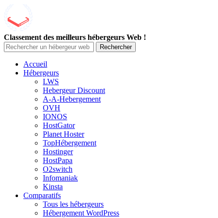
Classement des meilleurs hébergeurs Web !
Rechercher
Accueil
Hébergeurs
LWS
Hebergeur Discount
A-A-Hebergement
OVH
IONOS
HostGator
Planet Hoster
TopHébergement
Hostinger
HostPapa
O2switch
Infomaniak
Kinsta
Comparatifs
Tous les hébergeurs
Hébergement WordPress