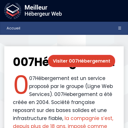
Accueil
☰
007Hébergement
Visiter 007Hébergement
0
07Hébergement est un service
proposé par le groupe (Ligne Web
Services). 007Hebergement a été
créée en 2004. Société française
reposant sur des bases solides et une
infrastructure fiable,
la compagnie s’est,
depuis plus de 18 ans, imposé comme