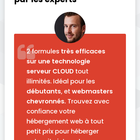
2 formules
très efficaces
sur une technologie
serveur CLOUD
tout
illimités. Idéal pour les
débutants
, et
webmasters
chevronnés.
Trouvez avec
confiance votre
hébergement web à tout
petit prix pour héberger