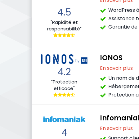
En savoir plus
4.5
WordPress à
Assistance t
"Rapidité et
Garantie de d
responsabilité"
IONOS
En savoir plus
4.2
Un nom de d
"Protection
Hébergemen
efficace"
Protection 
Infomania
En savoir plus
4
Support clien