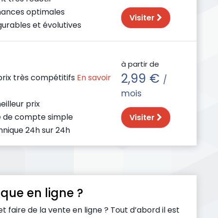
ances optimales
Visiter
gurables et évolutives
à partir de
2,99 €
rix très compétitifs
En savoir
/
mois
illeur prix
e de compte simple
Visiter
hnique 24h sur 24h
ue en ligne ?
 faire de la vente en ligne ? Tout d’abord il est