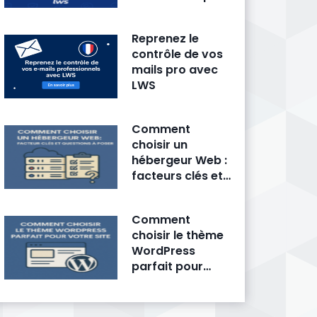
fait trembler la
concurrence
Reprenez le
contrôle de vos
mails pro avec
LWS
Comment
choisir un
hébergeur Web :
facteurs clés et
questions à
poser
Comment
choisir le thème
WordPress
parfait pour
votre site ?