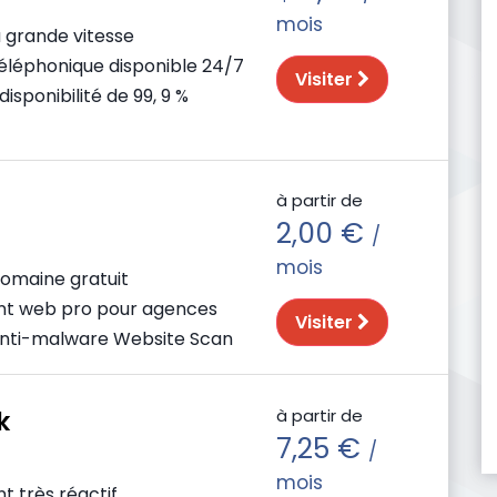
mois
 grande vitesse
éléphonique disponible 24/7
Visiter
isponibilité de 99, 9 %
à partir de
2,00 €
/
mois
omaine gratuit
t web pro pour agences
Visiter
anti-malware Website Scan
à partir de
k
7,25 €
/
mois
t très réactif