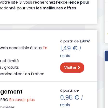
 votre site. Si vous recherchez
l'excellence pour
lectionné pour vous
les meilleures offres
à partir de
1,99 €
1,49 €
web accessible à tous
En
/
mois
el illimité
SL gratuits
Visiter
service client en France
à partir de
rgement
0,95 €
/
 PRO
En savoir plus
mois
omplètes