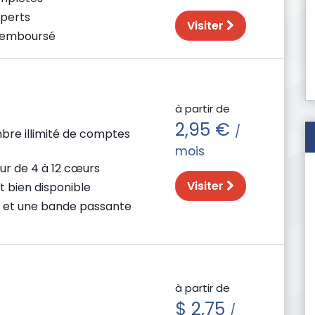
xperts
Visiter
 remboursé
à partir de
2,95 €
/
bre illimité de comptes
mois
ur de 4 à 12 cœurs
Visiter
t bien disponible
 et une bande passante
à partir de
$ 2,75
/