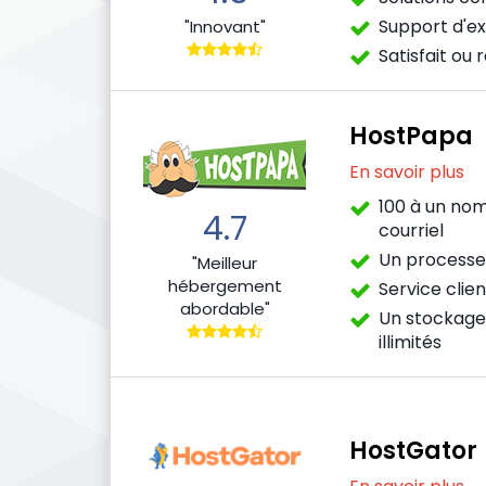
Support d'e
"Innovant"
Satisfait ou
HostPapa
En savoir plus
100 à un nom
4.7
courriel
Un processe
"Meilleur
hébergement
Service clien
abordable"
Un stockage
illimités
HostGator