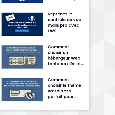
fait trembler la
concurrence
Reprenez le
contrôle de vos
mails pro avec
LWS
Comment
choisir un
hébergeur Web :
facteurs clés et
questions à
poser
Comment
choisir le thème
WordPress
parfait pour
votre site ?