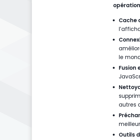
opération
Cache 
l’affic
Connexi
amélior
le mon
Fusion 
JavaScri
Nettoya
supprima
autres 
Préchar
meilleur
Outils 