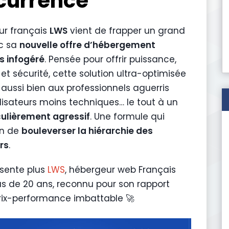
currence
ur français
LWS
vient de frapper un grand
c sa
nouvelle offre d’hébergement
s infogéré
. Pensée pour offrir puissance,
 et sécurité, cette solution ultra-optimisée
 aussi bien aux professionnels aguerris
ilisateurs moins techniques… le tout à un
culièrement agressif
. Une formule qui
en de
bouleverser la hiérarchie des
rs
.
sente plus
LWS
, hébergeur web Français
us de 20 ans, reconnu pour son rapport
rix-performance imbattable
🚀