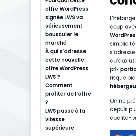
con
Pourquoi cette
offre WordPress
signée LWS va
L’héberge
sérieusement
coup ave
bousculer le
WordPres
marché
simplicité
À qui s’adresse
s’adresse
cette nouvelle
qu’aux ut
offre WordPress
prix
parti
LWS ?
risque bi
Comment
hébergeu
profiter de l’offre
On ne pré
?
depuis pl
LWS passe à la
qualité-p
vitesse
supérieure