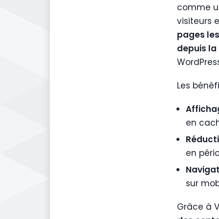
comme 
visiteurs 
pages le
depuis l
WordPress
Les bénéf
Afficha
en cac
Réducti
en péri
Navigati
sur mob
Grâce à Va