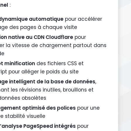
nel
:
dynamique automatique
pour accélérer
hage des pages à chaque visite
on native au CDN Cloudflare
pour
er la vitesse de chargement partout dans
de
et minification
des fichiers CSS et
pt pour alléger le poids du site
ge intelligent de la base de données
,
nt les révisions inutiles, brouillons et
données obsolètes
gement optimisé des polices
pour une
e stabilité visuelle
d’analyse PageSpeed intégrés
pour