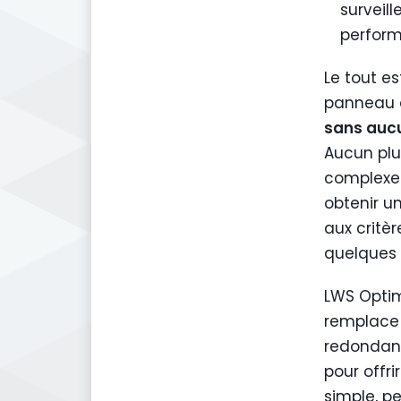
surveill
perfor
Le tout e
panneau d
sans aucu
Aucun plu
complexe 
obtenir u
aux critè
quelques 
LWS Optim
remplace 
redondant
pour offri
simple, p