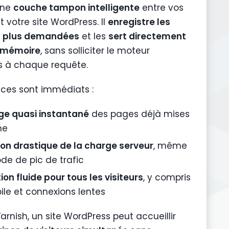
une
couche tampon intelligente
entre vos
et votre site WordPress. Il
enregistre les
s plus demandées
et les
sert directement
a mémoire
, sans solliciter le moteur
 à chaque requête.
ices sont immédiats :
ge quasi instantané
des pages déjà mises
he
on drastique de la charge serveur
, même
ode de pic de trafic
on fluide pour tous les visiteurs
, y compris
ile et connexions lentes
rnish, un site WordPress peut accueillir