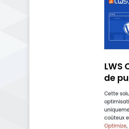
LWS O
de pu
Cette sol
optimisat
uniquemen
coûteux e
Optimize
,