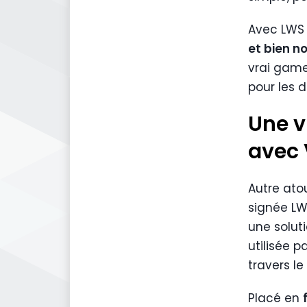
Avec LWS 
et bien n
vrai game
pour les 
Une v
avec 
Autre ato
signée LWS
une solut
utilisée p
travers l
Placé en