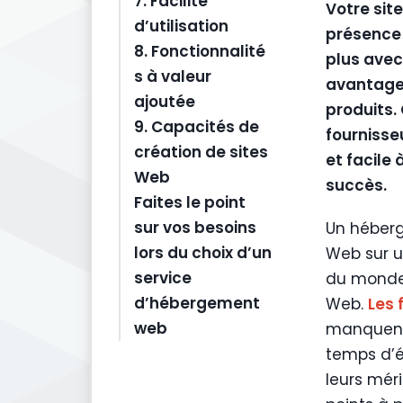
7. Facilité
Votre sit
d’utilisation
présence 
8. Fonctionnalité
plus avec 
s à valeur
avantages
ajoutée
produits.
9. Capacités de
fournisse
création de sites
et facile 
Web
succès.
Faites le point
sur vos besoins
Un héberg
lors du choix d’un
Web sur u
service
du monde 
d’hébergement
Web.
Les 
web
manquent 
temps d’é
leurs mér