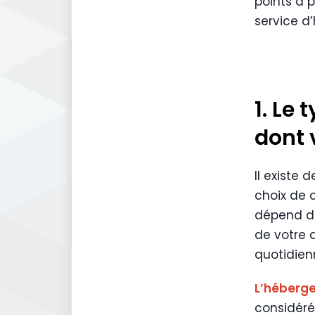
points à 
service d
1. Le
dont 
Il existe
choix de 
dépend du
de votre 
quotidien
L’héberg
considéré