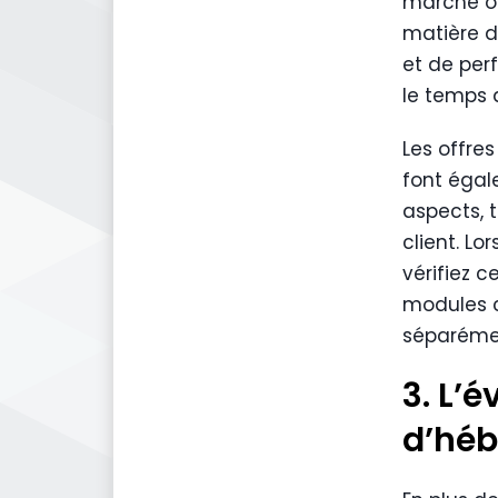
marché on
matière d
et de per
le temps 
Les offre
font égal
aspects, t
client. L
vérifiez c
modules 
séparéme
3. L’é
d’hé