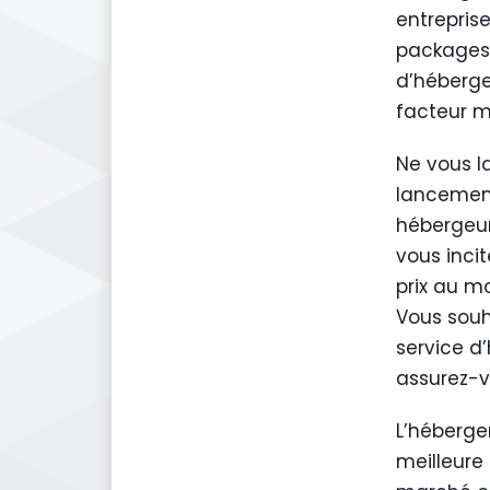
entrepris
packages 
d’héberge
facteur m
Ne vous l
lancemen
hébergeur
vous inci
prix au m
Vous souh
service d
assurez-vo
L’héberge
meilleure