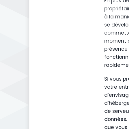
En plus de
propriétai
à la maniè
se dévelo
commette
moment où
présence e
fonctionn
rapidemen
Si vous p
votre entr
d’envisa
d’héberge
de serveur
données. 
que vous 