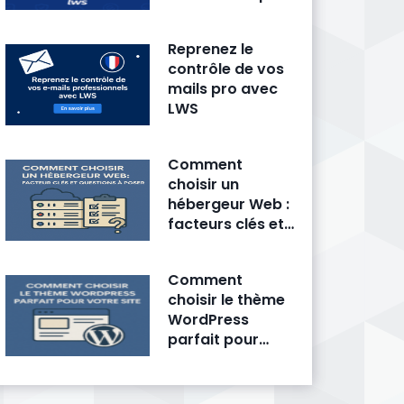
fait trembler la
concurrence
Reprenez le
contrôle de vos
mails pro avec
LWS
Comment
choisir un
hébergeur Web :
facteurs clés et
questions à
poser
Comment
choisir le thème
WordPress
parfait pour
votre site ?