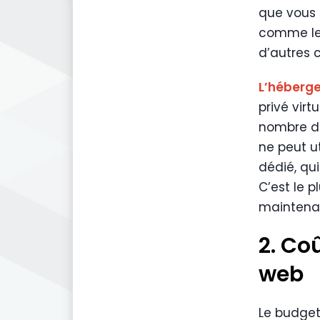
que vous 
comme le 
d’autres c
L’héberg
privé virt
nombre dé
ne peut ut
dédié, qu
C’est le p
maintenan
2. Co
web
Le budget