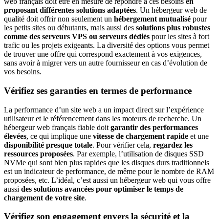
web français doit être en mesure de répondre à ces besoins
en
proposant
différentes solutions adaptées
. Un hébergeur web de
qualité doit offrir non seulement un
hébergement mutualisé
pour
les petits sites ou débutants, mais aussi des
solutions plus robustes
comme des serveurs VPS ou serveurs dédiés
pour les sites à fort
trafic ou les projets exigeants. La diversité des options vous permet
de trouver une offre qui correspond exactement à vos exigences,
sans avoir à migrer vers un autre fournisseur en cas d’évolution de
vos besoins.
Vérifiez ses garanties en termes de performance
La performance d’un site web a un impact direct sur l’expérience
utilisateur et le référencement dans les moteurs de recherche. Un
hébergeur web français fiable doit
garantir des performances
élevées
, ce qui implique une
vitesse de chargement rapide
et une
disponibilité presque totale
. Pour vérifier cela,
regardez les
ressources proposées
. Par exemple, l’utilisation de disques SSD
NVMe qui sont bien plus rapides que les disques durs traditionnels
est un indicateur de performance, de même pour le nombre de RAM
proposées, etc. L’idéal, c’est aussi un hébergeur web qui vous offre
aussi
des solutions avancées pour optimiser le temps de
chargement de votre site
.
Vérifiez son engagement envers la sécurité et la