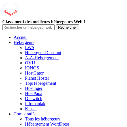
Classement des meilleurs hébergeurs Web !
Rechercher
Accueil
Hébergeurs
LWS
Hebergeur Discount
A-A-Hebergement
OVH
IONOS
HostGator
Planet Hoster
TopHébergement
Hostinger
HostPapa
O2switch
Infomaniak
Kinsta
Comparatifs
Tous les hébergeurs
Hébergement WordPress