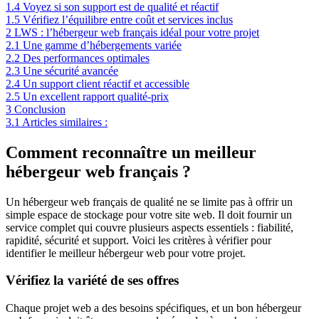
1.4
Voyez si son support est de qualité et réactif
1.5
Vérifiez l’équilibre entre coût et services inclus
2
LWS : l’hébergeur web français idéal pour votre projet
2.1
Une gamme d’hébergements variée
2.2
Des performances optimales
2.3
Une sécurité avancée
2.4
Un support client réactif et accessible
2.5
Un excellent rapport qualité-prix
3
Conclusion
3.1
Articles similaires :
Comment reconnaître un meilleur
hébergeur web français ?
Un hébergeur web français de qualité ne se limite pas à offrir un
simple espace de stockage pour votre site web. Il doit fournir un
service complet qui couvre plusieurs aspects essentiels : fiabilité,
rapidité, sécurité et support. Voici les critères à vérifier pour
identifier le meilleur hébergeur web pour votre projet.
Vérifiez la variété de ses offres
Chaque projet web a des besoins spécifiques, et un bon hébergeur