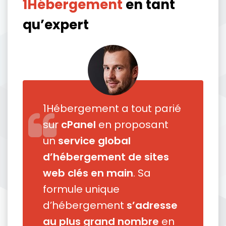
1Hébergement
en tant
qu’expert
1Hébergement a tout parié
sur
cPanel
en proposant
un
service global
d’hébergement de sites
web clés en main
. Sa
formule unique
d’hébergement
s’adresse
au plus grand nombre
en