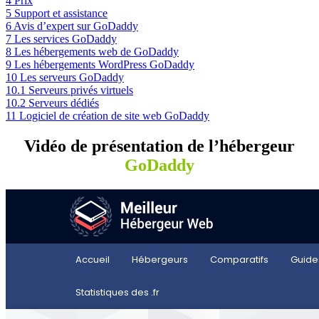
4
Prix
5
Support et assistance
6
Avis d’expert sur GoDaddy
7
Les services GoDaddy
8
Les hébergements web de GoDaddy
9
Les hébergements WordPress GoDaddy
10
Les serveurs GoDaddy
10.1
Serveurs privés virtuels
10.2
Serveurs dédiés
11
Logiciel de création de site web GoDaddy
Vidéo de présentation de l’hébergeur
GoDaddy