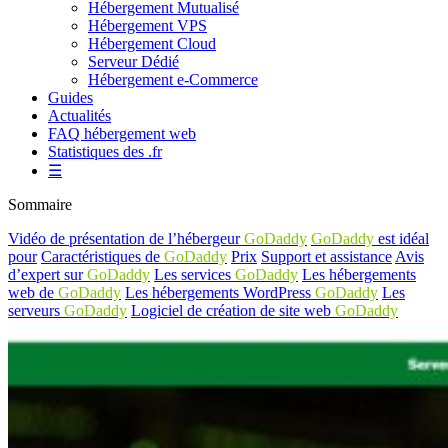
Hébergement Mutualisé
Hébergement VPS
Hébergement Cloud
Serveur Dédié
Hébergement e-Commerce
Guides
Actualités
FAQ hébergement web
Statistiques des .fr
☰
Sommaire
Vidéo de présentation de l’hébergeur
GoDaddy
GoDaddy
est idéal
pour
Caractéristiques de
GoDaddy
Prix
Support et assistance
Avis
d’expert sur
GoDaddy
Les services
GoDaddy
Les hébergements
web de
GoDaddy
Les hébergements WordPress
GoDaddy
Les
serveurs
GoDaddy
Logiciel de création de site web
GoDaddy