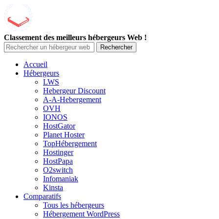
Classement des meilleurs hébergeurs Web !
Rechercher
Accueil
Hébergeurs
LWS
Hebergeur Discount
A-A-Hebergement
OVH
IONOS
HostGator
Planet Hoster
TopHébergement
Hostinger
HostPapa
O2switch
Infomaniak
Kinsta
Comparatifs
Tous les hébergeurs
Hébergement WordPress