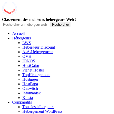
Classement des meilleurs hébergeurs Web !
Rechercher
Accueil
Hébergeurs
LWS
Hebergeur Discount
A-A-Hebergement
OVH
IONOS
HostGator
Planet Hoster
TopHébergement
Hostinger
HostPapa
O2switch
Infomaniak
Kinsta
Comparatifs
Tous les hébergeurs
Hébergement WordPress