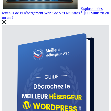
Explosion des
revenus de l’Hébergement Web : de $79 Milliards à $90 Milliards en
un an !