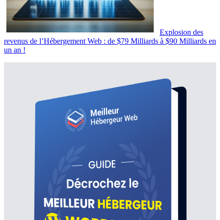
Explosion des
revenus de l’Hébergement Web : de $79 Milliards à $90 Milliards en
un an !