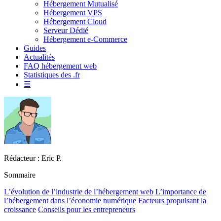
Hébergement Mutualisé
Hébergement VPS
Hébergement Cloud
Serveur Dédié
Hébergement e-Commerce
Guides
Actualités
FAQ hébergement web
Statistiques des .fr
☰
Rédacteur : Eric P.
Sommaire
L’évolution de l’industrie de l’hébergement web
L’importance de
l’hébergement dans l’économie numérique
Facteurs propulsant la
croissance
Conseils pour les entrepreneurs