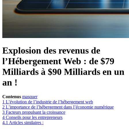
Explosion des revenus de
l’Hébergement Web : de $79
Milliards à $90 Milliards en un
an !
Contenus
masquer
1
L’évolution de l’industrie de l’hébergement web
2
L’importance de l’hébergement dans l’économie numérique
3
Facteurs propulsant la croissance
4
Conseils pour les entrepreneurs
4.1
Articles similaires :