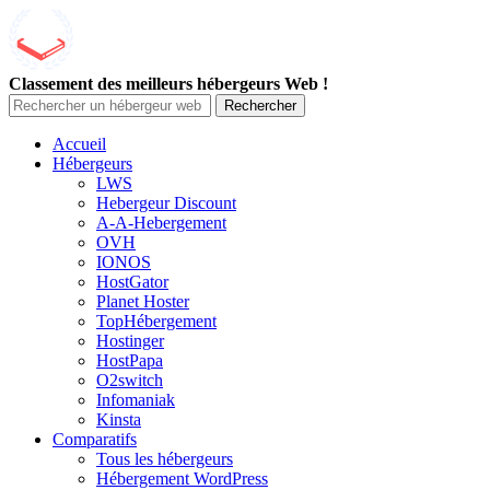
Classement des meilleurs hébergeurs Web !
Rechercher
Accueil
Hébergeurs
LWS
Hebergeur Discount
A-A-Hebergement
OVH
IONOS
HostGator
Planet Hoster
TopHébergement
Hostinger
HostPapa
O2switch
Infomaniak
Kinsta
Comparatifs
Tous les hébergeurs
Hébergement WordPress