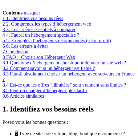
—
Contenus
masquer
1
1. Identifiez vos besoins réels
2
2. Comprenez les types d’hébergement web
3
3. Les critères essentiels à comparer
4
4. Faut-il un hébergement spécialisé ?
5
5. Exemples d’hébergeurs recommandés (selon profil)
6
6. Les erreurs à éviter
7
Conclusion
8
FAQ – Choisir son Hébergeur Web
8.1
Quel type d’hébergement choisir pour débuter un site web ?
8.2
Comment savoir si un hébergeur est fiable ?
8.3
Faut-il absolument choisir un hébergeur avec serveurs en France
?
8.4
Est-ce que les offres “illimitées” sont vraiment sans limites ?
8.5
Peut-on changer d’hébergeur plus tard ?
8.6
Articles similaires :
1. Identifiez vos besoins réels
Posez-vous les bonnes questions :
🖥️ Type de site : site vitrine, blog, boutique e-commerce ?