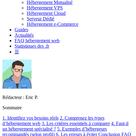
Hébergement Mutualisé
Hébergement VPS
Hébergement Cloud
Serveur Dédié
Hébergement e-Commerce
Guides
Actualités
FAQ hébergement web
Statistiques des .fr
☰
Rédacteur : Eric P.
Sommaire
1. Identifiez vos besoins réels
2. Comprenez les types
d’hébergement web
3. Les critères essentiels à comparer
4. Faut-il
un hébergement spécialisé ?
5. Exemples d’hébergeurs
recommandés (selon profil)
6. Les erreurs à éviter
Conclusion
FAQ