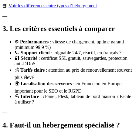
📘
Voir les différences entre types d’hébergement
—
3. Les critères essentiels à comparer
⚙️
Performances
: vitesse de chargement, uptime garanti
(minimum 99,9 %)
📞
Support client
: joignable 24/7, réactif, en français ?
🔐
Sécurité
: certificat SSL gratuit, sauvegardes, protection
anti-DDoS
💰
Tarifs clairs
: attention au prix de renouvellement souvent
plus élevé
🌍
Localisation des serveurs
: en France ou en Europe,
important pour le SEO et le RGPD
🧰
Interface
: cPanel, Plesk, tableau de bord maison ? Facile
à utiliser ?
—
4. Faut-il un hébergement spécialisé ?