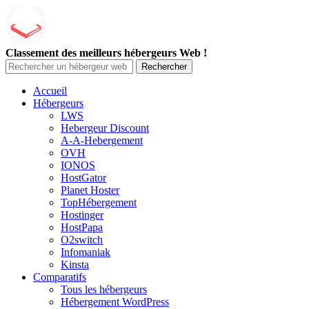
Classement des meilleurs hébergeurs Web !
Rechercher
Accueil
Hébergeurs
LWS
Hebergeur Discount
A-A-Hebergement
OVH
IONOS
HostGator
Planet Hoster
TopHébergement
Hostinger
HostPapa
O2switch
Infomaniak
Kinsta
Comparatifs
Tous les hébergeurs
Hébergement WordPress