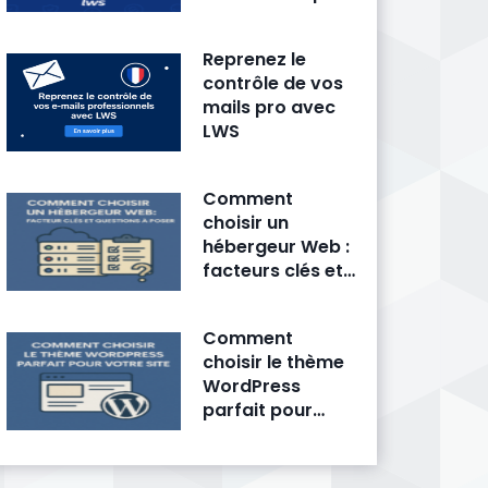
fait trembler la
concurrence
Reprenez le
contrôle de vos
mails pro avec
LWS
Comment
choisir un
hébergeur Web :
facteurs clés et
questions à
poser
Comment
choisir le thème
WordPress
parfait pour
votre site ?